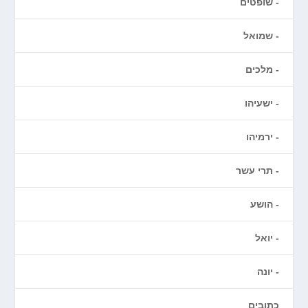
שופטים
שמואל
מלכים
ישעיהו
ירמיהו
תרי עשר
הושע
יואל
יונה
כתובים