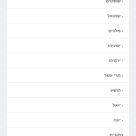
שופטים
שמואל
מלכים
ישעיהו
ירמיהו
תרי עשר
הושע
יואל
יונה
כתובים