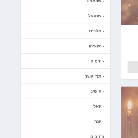
שופטים
שמואל
מלכים
ישעיהו
ירמיהו
תרי עשר
הושע
יואל
יונה
כתובים