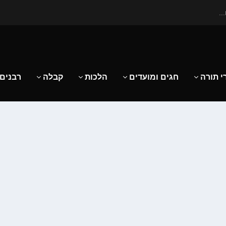
..
י תורה
חגים ומועדים
הלכות
קבלה
רבנים