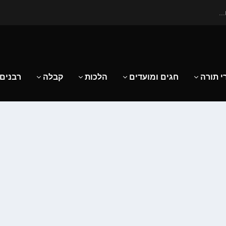
..
י תורה
חגים ומועדים
הלכות
קבלה
רבנים