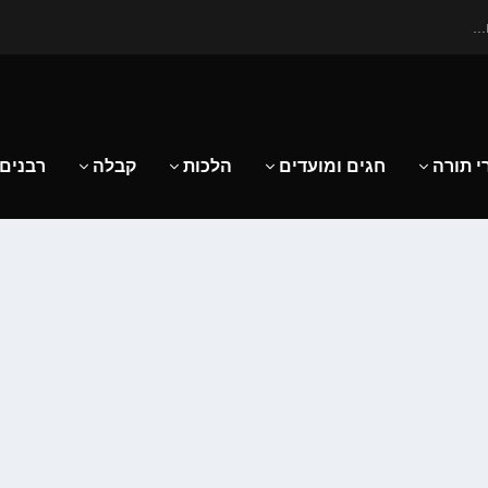
..
י תורה
חגים ומועדים
הלכות
קבלה
רבנים