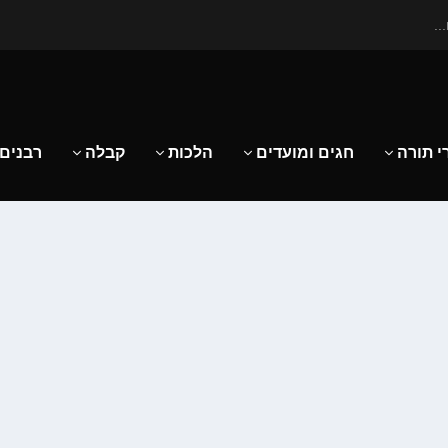
..
י תורה
חגים ומועדים
הלכות
קבלה
רבנים