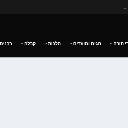
..
י תורה
חגים ומועדים
הלכות
קבלה
רבנים