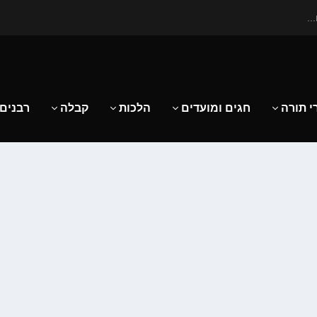
..
י תורה
חגים ומועדים
הלכות
קבלה
רבנים