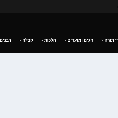
..
י תורה
חגים ומועדים
הלכות
קבלה
רבנים