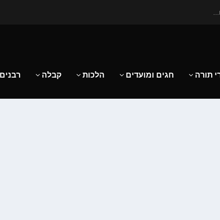
..
י תורה
חגים ומועדים
הלכות
קבלה
רבנים