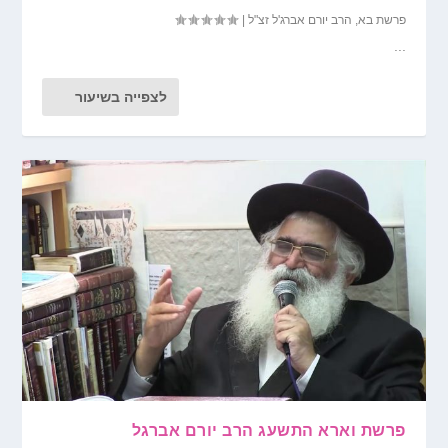
פרשת בא
,
הרב יורם אברג'ל זצ"ל
|
...
לצפייה בשיעור
פרשת וארא התשעג הרב יורם אברגל