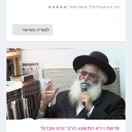
הרב יורם אברג'ל זצ"ל
,
פרשת ויקהל
|
...
לצפייה בשיעור
פרשת וירא התשעג הרב יורם אברגל