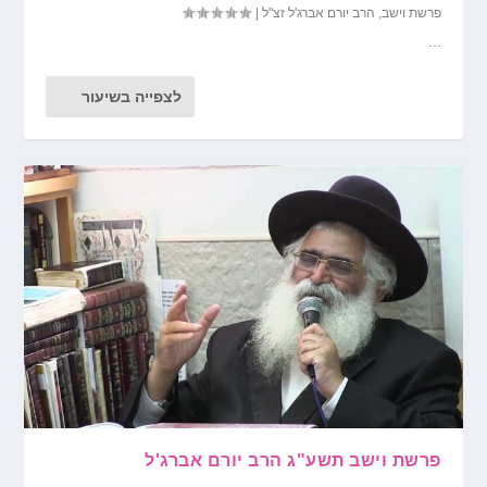
פרשת וישב
,
הרב יורם אברג'ל זצ"ל
|
...
לצפייה בשיעור
פרשת וישב תשע"ג הרב יורם אברג'ל