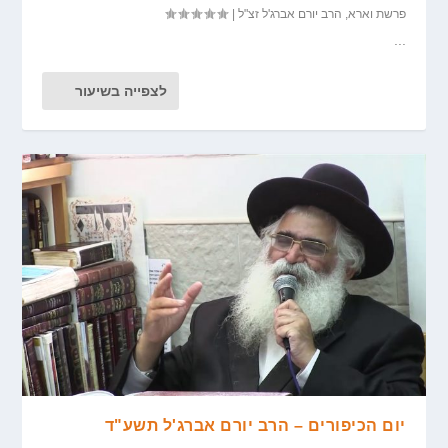
פרשת וארא
,
הרב יורם אברג'ל זצ"ל
|
...
לצפייה בשיעור
יום הכיפורים – הרב יורם אברג'ל תשע"ד