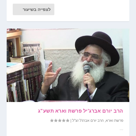
לצפייה בשיעור
הרב יורם אברג'יל פרשת וארא תשע"ג
פרשת וארא
,
הרב יורם אברג'ל זצ"ל
|
...