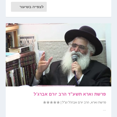
לצפייה בשיעור
פרשת וארא תשע"ד הרב יורם אברג'ל
פרשת וארא
,
הרב יורם אברג'ל זצ"ל
|
...