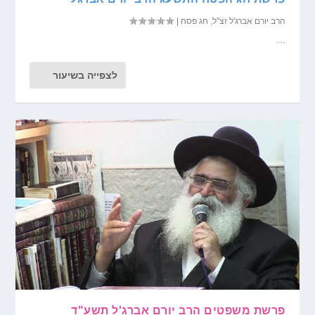
הרב יורם אברג'ל זצ"ל
,
חג פסח
|
...
לצפייה בשיעור
פרשת משפטים הרב יורם אברג'ל תשע"ד