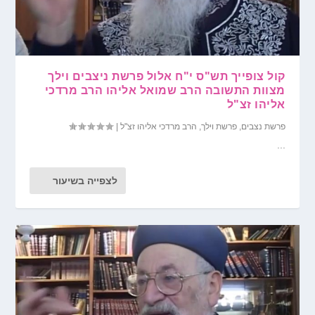
קול צופייך תש"ס י"ח אלול פרשת ניצבים וילך
מצוות התשובה הרב שמואל אליהו הרב מרדכי
אליהו זצ"ל
פרשת נצבים
,
פרשת וילך
,
הרב מרדכי אליהו זצ"ל
|
...
לצפייה בשיעור