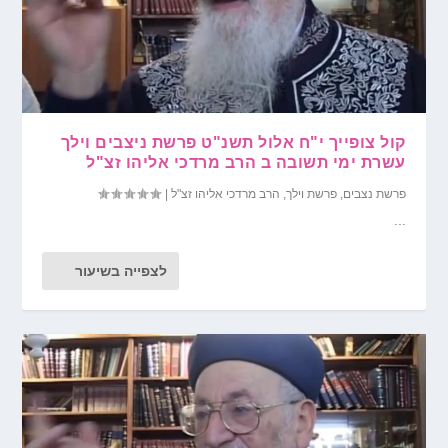
קול צופייך י"ח אלול תשנ"ט פרשת ניצבים וילך
עשרת ימי תשובה ב הרב מרדכי אליהו זצ"ל
פרשת נצבים
,
פרשת וילך
,
הרב מרדכי אליהו זצ"ל
|
...
לצפייה בשיעור