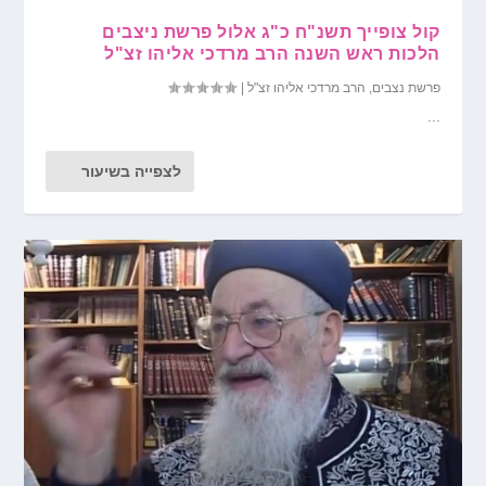
קול צופייך תשנ"ח כ"ג אלול פרשת ניצבים
הלכות ראש השנה הרב מרדכי אליהו זצ"ל
פרשת נצבים
,
הרב מרדכי אליהו זצ"ל
|
...
לצפייה בשיעור