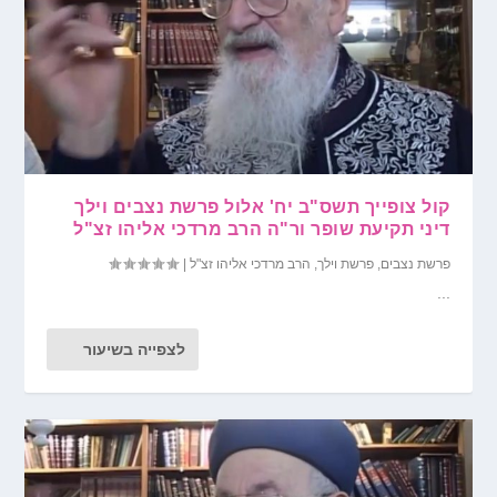
קול צופייך תשס"ב יח' אלול פרשת נצבים וילך
דיני תקיעת שופר ור"ה הרב מרדכי אליהו זצ"ל
פרשת נצבים
,
פרשת וילך
,
הרב מרדכי אליהו זצ"ל
|
...
לצפייה בשיעור