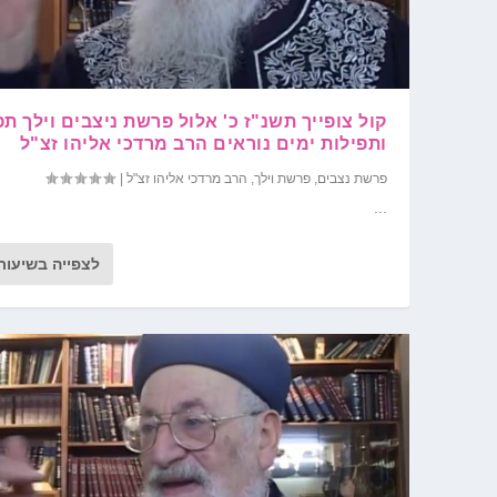
קול צופייך תשנ"ז כ' אלול פרשת ניצבים וילך ת
ותפילות ימים נוראים הרב מרדכי אליהו זצ"ל
פרשת נצבים
,
פרשת וילך
,
הרב מרדכי אליהו זצ"ל
|
...
לצפייה בשיעור