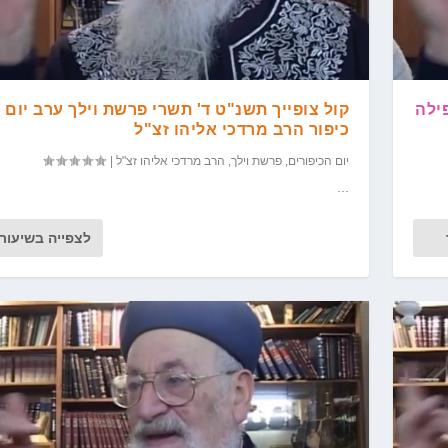
פילה
קול צופייך תשנ"ט ד' תשרי פרשת וילך ערב יום
כיפור הרב מרדכי אליהו זצ"ל
יום הכיפורים
,
פרשת וילך
,
הרב מרדכי אליהו זצ"ל
|
...
לצפייה בשיעור