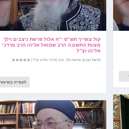
קול צופייך תש"ס י"ח אלול פרשת ניצבים וילך
מצוות התשובה הרב שמואל אליהו הרב מרדכי
אליהו זצ"ל
פרשת נצבים
,
פרשת וילך
,
הרב מרדכי אליהו זצ"ל
|
...
לצפייה בשיעור