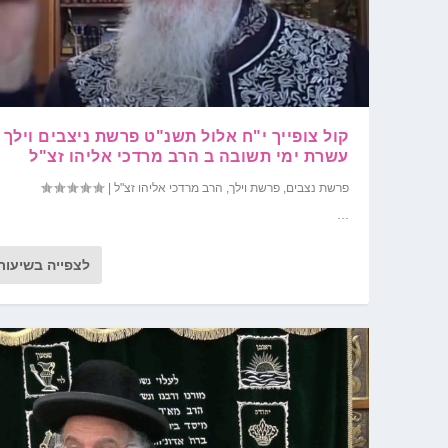
קול צופייך י"ח אלול תשנ"ט פרשת ניצבים וילך
עשרת ימי תשובה ב הרב מרדכי אליהו זצ"ל
פרשת נצבים
,
פרשת וילך
,
הרב מרדכי אליהו זצ"ל
|
...
לצפייה בשיעור