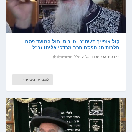
קול צופייך תשס"ב יט' ניסן חול המועד פסח
הלכות חג הפסח הרב מרדכי אליהו זצ"ל
חג פסח
,
הרב מרדכי אליהו זצ"ל
|
...
לצפייה בשיעור