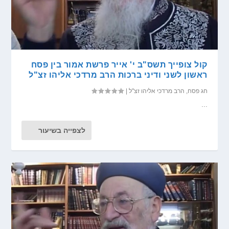
קול צופייך תשס"ב י' אייר פרשת אמור בין פסח
ראשון לשני ודיני ברכות הרב מרדכי אליהו זצ"ל
חג פסח
,
הרב מרדכי אליהו זצ"ל
|
...
לצפייה בשיעור