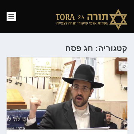
קטגוריה: חג פסח