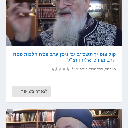
קול צופייך תשס"ב יב' ניסן ערב פסח הלכות פסח
הרב מרדכי אליהו זצ"ל
חג פסח
,
הרב מרדכי אליהו זצ"ל
|
...
לצפייה בשיעור