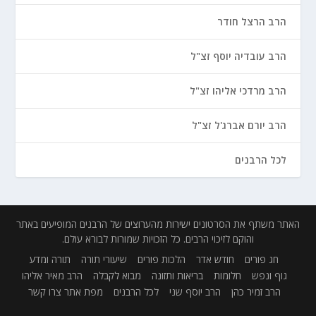
הרב הרצל חודר
הרב עובדיה יוסף זצ"ל
הרב מרדכי אליהו זצ"ל
הרב יורם אברג'ל זצ"ל
לכל הרבנים
האתר משתף את הסרטונים ישירות מהערוצים של הרבנים המופיעים באתר
והוקם לזיכוי הרבים. כל הזכויות שמורות לבורא עולם.
חג פורים
חודש אדר
הלכות פורים
שיעורי תורה
תורה ומדע
גוף ונפש
חלומות
בריאות ותזונה
מבוא לקבלה
הרב מאיר אליהו
הרב זמיר כהן
הרב יוסף שני
לכל הרבנים
מפת אתר
צרו קשר