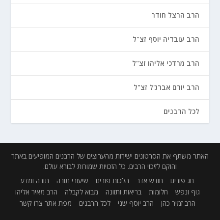
הרב הרצל חודר
הרב עובדיה יוסף זצ"ל
הרב מרדכי אליהו זצ"ל
הרב יורם אברג'ל זצ"ל
לכל הרבנים
האתר משתף את הסרטונים ישירות מהערוצים של הרבנים המופיעים באתר
והוקם לזיכוי הרבים. כל הזכויות שמורות לבורא עולם.
חג פורים
חודש אדר
הלכות פורים
שיעורי תורה
תורה ומדע
גוף ונפש
חלומות
בריאות ותזונה
מבוא לקבלה
הרב מאיר אליהו
הרב זמיר כהן
הרב יוסף שני
לכל הרבנים
מפת אתר
צרו קשר