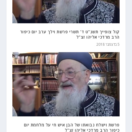
קול צופייך תשנ"ט ד' תשרי פרשת וילך ערב יום כיפור
הרב מרדכי אליהו זצ"ל
5 בדצמבר 2018
פרשת וישלח נבואתו של הבן איש חי על מלחמת יום
כיפור הרב מרדכי אליהו זצ"ל