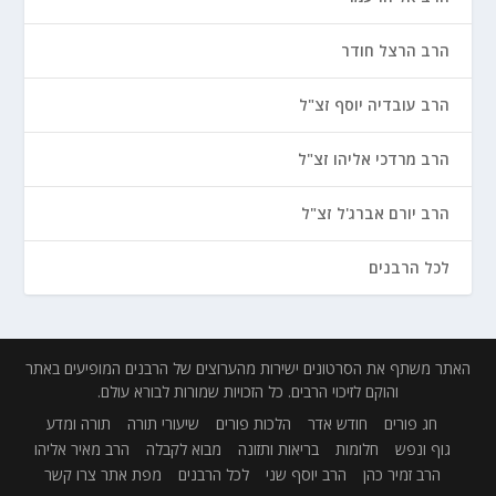
הרב הרצל חודר
הרב עובדיה יוסף זצ"ל
הרב מרדכי אליהו זצ"ל
הרב יורם אברג'ל זצ"ל
לכל הרבנים
האתר משתף את הסרטונים ישירות מהערוצים של הרבנים המופיעים באתר
והוקם לזיכוי הרבים. כל הזכויות שמורות לבורא עולם.
חג פורים
חודש אדר
הלכות פורים
שיעורי תורה
תורה ומדע
גוף ונפש
חלומות
בריאות ותזונה
מבוא לקבלה
הרב מאיר אליהו
הרב זמיר כהן
הרב יוסף שני
לכל הרבנים
מפת אתר
צרו קשר