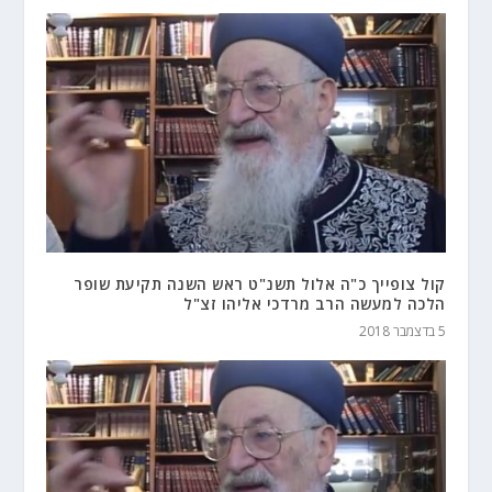
קול צופייך כ"ה אלול תשנ"ט ראש השנה תקיעת שופר
הלכה למעשה הרב מרדכי אליהו זצ"ל
5 בדצמבר 2018