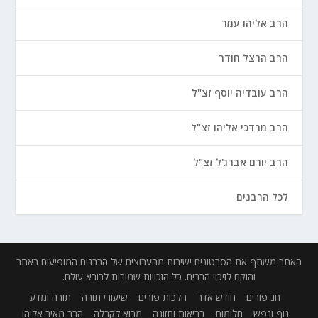
הרב אליהו עמר
הרב הרצל חודר
הרב עובדיה יוסף זצ"ל
הרב מרדכי אליהו זצ"ל
הרב יורם אברג'ל זצ"ל
לכל הרבנים
האתר משתף את הסרטונים ישירות מהערוצים של הרבנים המופיעים באתר
והוקם לזיכוי הרבים. כל הזכויות שמורות לבורא עולם.
חג פורים
חודש אדר
הלכות פורים
שיעורי תורה
תורה ומדע
גוף ונפש
חלומות
בריאות ותזונה
מבוא לקבלה
הרב מאיר אליהו