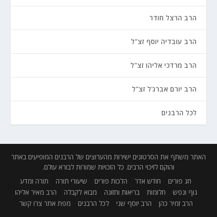
הרב הרצל חודר
הרב עובדיה יוסף זצ"ל
הרב מרדכי אליהו זצ"ל
הרב יורם אברג'ל זצ"ל
לכל הרבנים
האתר משתף את הסרטונים ישירות מהערוצים של הרבנים המופיעים באתר
והוקם לזיכוי הרבים. כל הזכויות שמורות לבורא עולם.
חג פורים
חודש אדר
הלכות פורים
שיעורי תורה
תורה ומדע
גוף ונפש
חלומות
בריאות ותזונה
מבוא לקבלה
הרב מאיר אליהו
הרב זמיר כהן
הרב יוסף שני
לכל הרבנים
מפת אתר
צרו קשר