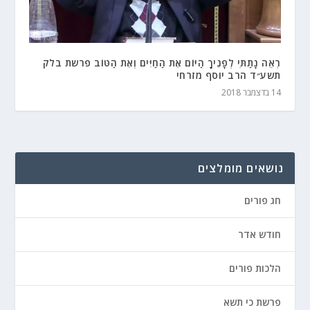
רְאֵה נָתַתִּי לְפָנֶיךָ הַיּוֹם אֶת הַחַיִּים וְאֶת הַטּוֹב פרשת בלק
תשע״ד הרב יוסף מזרחי
14 בדצמבר 2018
נושאים מומלצים
חג פורים
חודש אדר
הלכות פורים
פרשת כי תשא