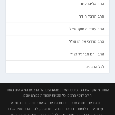
הרב אליהו עמר
הרב הרצל חודר
הרב עובדיה יוסף זצ"ל
הרב מרדכי אליהו זצ"ל
הרב יורם אברג'ל זצ"ל
לכל הרבנים
האתר משתף את הסרטונים ישירות מהערוצים של הרבנים המופיעים באתר
והוקם לזיכוי הרבים. כל הזכויות שמורות לבורא עולם.
חג פורים
חודש אדר
הלכות פורים
שיעורי תורה
תורה ומדע
גוף ונפש
חלומות
בריאות ותזונה
מבוא לקבלה
הרב מאיר אליהו
הרב זמיר כהן
הרב יוסף שני
לכל הרבנים
מפת אתר
צרו קשר