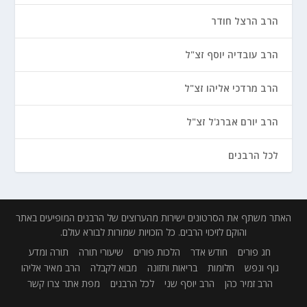
הרב הרצל חודר
הרב עובדיה יוסף זצ"ל
הרב מרדכי אליהו זצ"ל
הרב יורם אברג'ל זצ"ל
לכל הרבנים
האתר משתף את הסרטונים ישירות מהערוצים של הרבנים המופיעים באתר
והוקם לזיכוי הרבים. כל הזכויות שמורות לבורא עולם.
חג פורים
חודש אדר
הלכות פורים
שיעורי תורה
תורה ומדע
גוף ונפש
חלומות
בריאות ותזונה
מבוא לקבלה
הרב מאיר אליהו
הרב זמיר כהן
הרב יוסף שני
לכל הרבנים
מפת אתר
צרו קשר