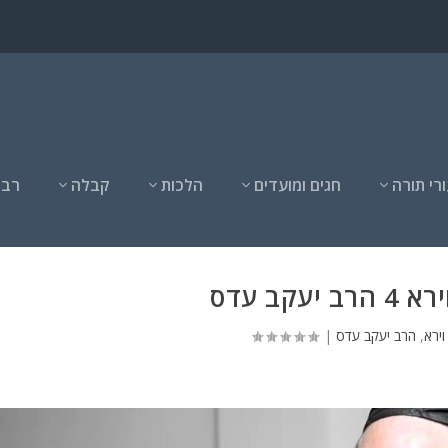
רי תורה
חגים ומועדים
הלכות
קבלה
רבנ
 יעקב עדס
ירא
,
הרב יעקב עדס
|