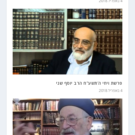
4 באפריל 2018
פרשת ויחי ה'תשע"ח הרב יוסף שני
4 באפריל 2018