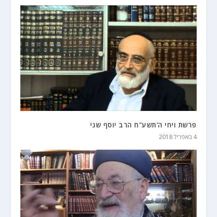
פרשת ויחי ה'תשע"ח הרב יוסף שני
4 באפריל 2018