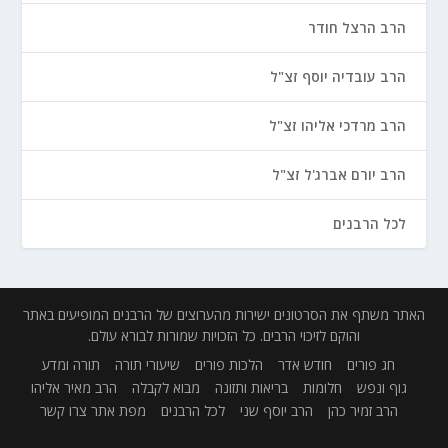
הרב הרצל חודר
הרב עובדיה יוסף זצ"ל
הרב מרדכי אליהו זצ"ל
הרב יורם אברג'ל זצ"ל
לכל הרבנים
האתר משתף את הסרטונים ישירות מהערוצים של הרבנים המופיעים באתר
והוקם לזיכוי הרבים. כל הזכויות שמורות לבורא עולם.
חג פורים
חודש אדר
הלכות פורים
שיעורי תורה
תורה ומדע
גוף ונפש
חלומות
בריאות ותזונה
מבוא לקבלה
הרב מאיר אליהו
הרב זמיר כהן
הרב יוסף שני
לכל הרבנים
מפת אתר
צרו קשר