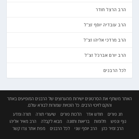
הרב הרצל חודר
הרב עובדיה יוסף זצ"ל
הרב מרדכי אליהו זצ"ל
הרב יורם אברג'ל זצ"ל
לכל הרבנים
האתר משתף את הסרטונים ישירות מהערוצים של הרבנים המופיעים באתר
והוקם לזיכוי הרבים. כל הזכויות שמורות לבורא עולם.
חג פורים
חודש אדר
הלכות פורים
שיעורי תורה
תורה ומדע
גוף ונפש
חלומות
בריאות ותזונה
מבוא לקבלה
הרב מאיר אליהו
הרב זמיר כהן
הרב יוסף שני
לכל הרבנים
מפת אתר
צרו קשר