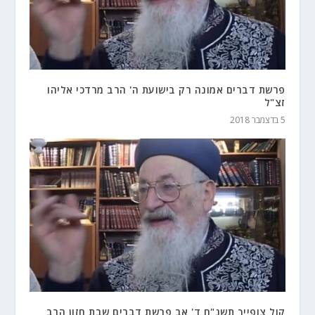
פרשת דברים אמונה רק בישועת ה' הרב מרדכי אליהו
זצ"ל
5 בדצמבר 2018
קול צופייך תשנ"ח ד' אב פרשת דברים שבת חזון הרב