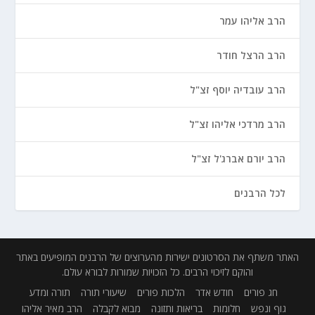
הרב אליהו עמר
הרב הרצל חודר
הרב עובדיה יוסף זצ"ל
הרב מרדכי אליהו זצ"ל
הרב יורם אברג'ל זצ"ל
לכל הרבנים
האתר משתף את הסרטונים ישירות מהערוצים של הרבנים המופיעים באתר
והוקם לזיכוי הרבים. כל הזכויות שמורות לבורא עולם.
חג פורים
חודש אדר
הלכות פורים
שיעורי תורה
תורה ומדע
גוף ונפש
חלומות
בריאות ותזונה
מבוא לקבלה
הרב מאיר אליהו