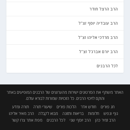
הרב הרצל חודר
הרב עובדיה יוסף זצ"ל
הרב מרדכי אליהו זצ"ל
הרב יורם אברג'ל זצ"ל
לכל הרבנים
האתר משתף את הסרטונים ישירות מהערוצים של הרבנים המופיעים באתר
והוקם לזיכוי הרבים. כל הזכויות שמורות לבורא עולם.
חג פורים
חודש אדר
הלכות פורים
שיעורי תורה
תורה ומדע
גוף ונפש
חלומות
בריאות ותזונה
מבוא לקבלה
הרב מאיר אליהו
הרב זמיר כהן
הרב יוסף שני
לכל הרבנים
מפת אתר
צרו קשר