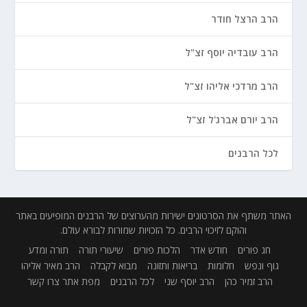
הרב הרצל חודר
הרב עובדיה יוסף זצ"ל
הרב מרדכי אליהו זצ"ל
הרב יורם אברג'ל זצ"ל
לכל הרבנים
האתר משתף את הסרטונים ישירות מהערוצים של הרבנים המופיעים באתר
והוקם לזיכוי הרבים. כל הזכויות שמורות לבורא עולם.
חג פורים
חודש אדר
הלכות פורים
שיעורי תורה
תורה ומדע
גוף ונפש
חלומות
בריאות ותזונה
מבוא לקבלה
הרב מאיר אליהו
הרב זמיר כהן
הרב יוסף שני
לכל הרבנים
מפת אתר
צרו קשר