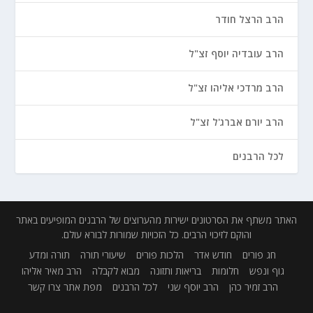
הרב הרצל חודר
הרב עובדיה יוסף זצ"ל
הרב מרדכי אליהו זצ"ל
הרב יורם אברג'ל זצ"ל
לכל הרבנים
האתר משתף את הסרטונים ישירות מהערוצים של הרבנים המופיעים באתר
והוקם לזיכוי הרבים. כל הזכויות שמורות לבורא עולם.
חג פורים
חודש אדר
הלכות פורים
שיעורי תורה
תורה ומדע
גוף ונפש
חלומות
בריאות ותזונה
מבוא לקבלה
הרב מאיר אליהו
הרב זמיר כהן
הרב יוסף שני
לכל הרבנים
מפת אתר
צרו קשר