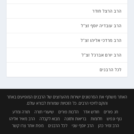
הרב הרצל חודר
הרב עובדיה יוסף זצ"ל
הרב מרדכי אליהו זצ"ל
הרב יורם אברג'ל זצ"ל
לכל הרבנים
האתר משתף את הסרטונים ישירות מהערוצים של הרבנים המופיעים באתר
והוקם לזיכוי הרבים. כל הזכויות שמורות לבורא עולם.
חג פורים
חודש אדר
הלכות פורים
שיעורי תורה
תורה ומדע
גוף ונפש
חלומות
בריאות ותזונה
מבוא לקבלה
הרב מאיר אליהו
הרב זמיר כהן
הרב יוסף שני
לכל הרבנים
מפת אתר
צרו קשר