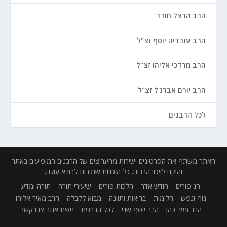
הרב הרצל חודר
הרב עובדיה יוסף זצ"ל
הרב מרדכי אליהו זצ"ל
הרב יורם אברג'ל זצ"ל
לכל הרבנים
האתר משתף את הסרטונים ישירות מהערוצים של הרבנים המופיעים באתר
והוקם לזיכוי הרבים. כל הזכויות שמורות לבורא עולם.
חג פורים
חודש אדר
הלכות פורים
שיעורי תורה
תורה ומדע
גוף ונפש
חלומות
בריאות ותזונה
מבוא לקבלה
הרב מאיר אליהו
הרב זמיר כהן
הרב יוסף שני
לכל הרבנים
מפת אתר
צרו קשר