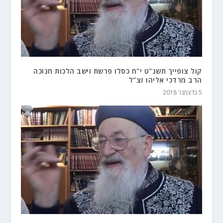
קול צופייך תשנ"ט י"ח כסלו פרשת וישב הלכות חנוכה
הרב מרדכי אליהו זצ"ל
5 בדצמבר 2018