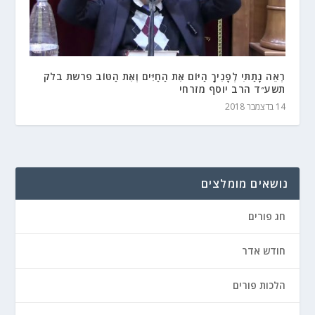
רְאֵה נָתַתִּי לְפָנֶיךָ הַיּוֹם אֶת הַחַיִּים וְאֶת הַטּוֹב פרשת בלק
תשע״ד הרב יוסף מזרחי
14 בדצמבר 2018
נושאים מומלצים
חג פורים
חודש אדר
הלכות פורים