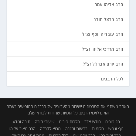
הרב אליהו עמר
הרב הרצל חודר
הרב עובדיה יוסף זצ"ל
הרב מרדכי אליהו זצ"ל
הרב יורם אברג'ל זצ"ל
לכל הרבנים
האתר משתף את הסרטונים ישירות מהערוצים של הרבנים המופיעים באתר
והוקם לזיכוי הרבים. כל הזכויות שמורות לבורא עולם.
חג פורים
חודש אדר
הלכות פורים
שיעורי תורה
תורה ומדע
גוף ונפש
חלומות
בריאות ותזונה
מבוא לקבלה
הרב מאיר אליהו
הרב זמיר כהן
הרב יוסף שני
לכל הרבנים
מפת אתר
צרו קשר