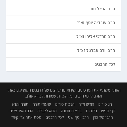
הרב הרצל חודר
הרב עובדיה יוסף זצ"ל
הרב מרדכי אליהו זצ"ל
הרב יורם אברג'ל זצ"ל
לכל הרבנים
האתר משתף את הסרטונים ישירות מהערוצים של הרבנים המופיעים באתר
והוקם לזיכוי הרבים. כל הזכויות שמורות לבורא עולם.
חג פורים
חודש אדר
הלכות פורים
שיעורי תורה
תורה ומדע
גוף ונפש
חלומות
בריאות ותזונה
מבוא לקבלה
הרב מאיר אליהו
הרב זמיר כהן
הרב יוסף שני
לכל הרבנים
מפת אתר
צרו קשר