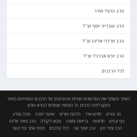
הרב הרצל חודר
הרב עובדיה יוסף זצ"ל
הרב מרדכי אליהו זצ"ל
הרב יורם אברג'ל זצ"ל
לכל הרבנים
האתר משתף את הסרטונים ישירות מהערוצים של הרבנים המופיעים באתר
והוקם לזיכוי הרבים. כל הזכויות שמורות לבורא עולם.
חג פורים
חודש אדר
הלכות פורים
שיעורי תורה
תורה ומדע
גוף ונפש
חלומות
בריאות ותזונה
מבוא לקבלה
הרב מאיר אליהו
הרב זמיר כהן
הרב יוסף שני
לכל הרבנים
מפת אתר
צרו קשר