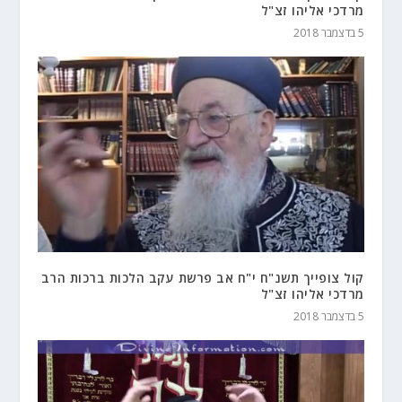
מרדכי אליהו זצ"ל
5 בדצמבר 2018
קול צופייך תשנ"ח י"ח אב פרשת עקב הלכות ברכות הרב
מרדכי אליהו זצ"ל
5 בדצמבר 2018