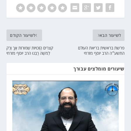
לשיעור הבא
לשיעור הקודם
פרשת בראשית בריאת העולם
קצרים הַזְּכוּיוֹת שְׁמוּרוֹת אַךְ וְרַק
התשע״ה הרב יוסף מזרחי
לְמֹשֶׁה רַבֵּנוּ הרב יוסף מזרחי
שיעורים מומלצים עבורך