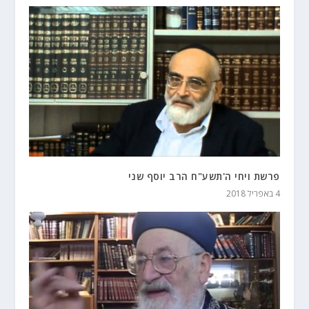
פרשת ויחי ה'תשע"ח הרב יוסף שני
4 באפריל 2018