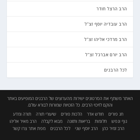
הרב הרצל חודר
הרב עובדיה יוסף זצ"ל
הרב מרדכי אליהו זצ"ל
הרב יורם אברג'ל זצ"ל
לכל הרבנים
האתר משתף את הסרטונים ישירות מהערוצים של הרבנים המופיעים באתר
והוקם לזיכוי הרבים. כל הזכויות שמורות לבורא עולם.
חג פורים
חודש אדר
הלכות פורים
שיעורי תורה
תורה ומדע
גוף ונפש
חלומות
בריאות ותזונה
מבוא לקבלה
הרב מאיר אליהו
הרב זמיר כהן
הרב יוסף שני
לכל הרבנים
מפת אתר
צרו קשר