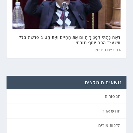
רְאֵה נָתַתִּי לְפָנֶיךָ הַיּוֹם אֶת הַחַיִּים וְאֶת הַטּוֹב פרשת בלק
תשע״ד הרב יוסף מזרחי
14 בדצמבר 2018
נושאים מומלצים
חג פורים
חודש אדר
הלכות פורים